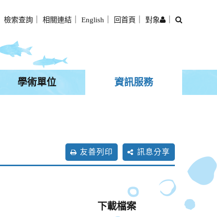
搜
｜
檢索查詢
｜
相關連結
｜
English
｜
回首頁
｜
對象
｜
尋
學術單位
資訊服務
友善列印
訊息分享
下載檔案