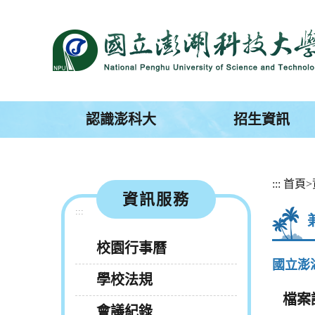
跳
到
主
要
內
容
區
塊
認識澎科大
招生資訊
:::
首頁
>
資訊服務
:::
校園行事曆
國立澎
學校法規
檔案
會議紀錄