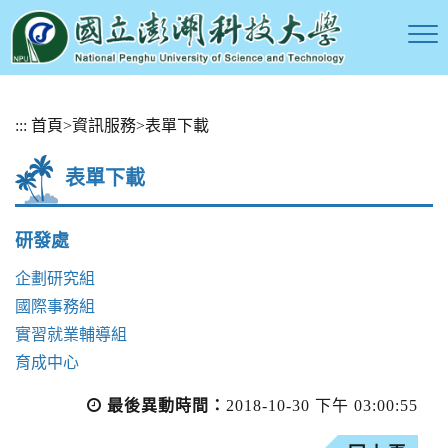
跳
:::
首頁
>
資訊服務
>
表單下載
到
主
表單下載
要
內
容
研發處
區
塊
企劃研究組
國際事務組
實習就業輔導組
育成中心
最後異動時間：
2018-10-30 下午 03:00:55