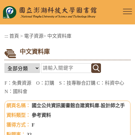
跳
到
主
要
:::
首頁
>
電子資源
>
中文資料庫
內
容
中文資料庫
區
塊
F：免費資源 O：訂購 S：技專聯合訂購 C：科資中心
N：國科會
國立公共資訊圖書館自建資料庫-設計師之手
參考資料
F
32