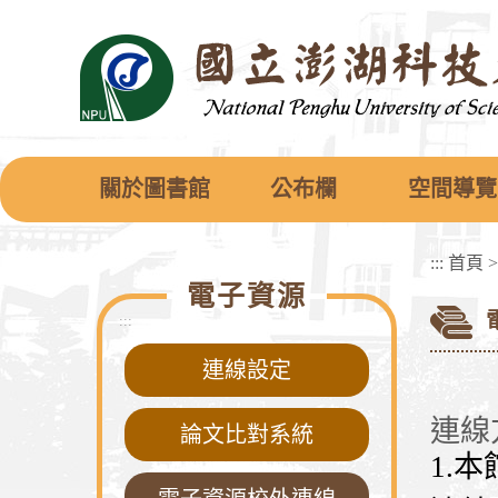
跳
到
主
要
內
容
區
塊
關於圖書館
公布欄
空間導覽
:::
首頁
電子資源
:::
連線設定
連線
論文比對系統
1.本