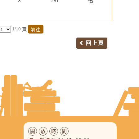
S
281
與
台」
AI
BBC
計
續
資
學
生
互
多
畫」-
發
源
術
「臺
命
動
元
經
展
永
電
灣
科
學
學
理
計
續
子
學
1/10
頁
學
習
習
人
畫」-
發
資
術
全
資
影
管
-
展
源
電
回上頁
文
料
音
理
FUNDAY
計
永
子
資
庫
網
知
英
畫」-
續
資
料
資
識
語
-
發
源
庫
料
庫
學
空
展
永
庫
_
院
中
計
續
線
英
畫」-
發
上
語
Journal
展
平
教
Citation
計
台
室
Report
畫」-
影
資
Web
音
料
of
典
庫
Science
藏
AI
開
放
時
間
學
智