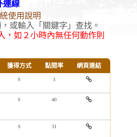
外連線
統使用說明
類，或輸入「關鍵字」查找。
入，如２小時內無任何動作則
獲得方式
點閱率
網頁連結
S
3
AEB
電
S
40
子
雜
【臺
誌
灣
出
學
S
31
版
術
服
電
【臺