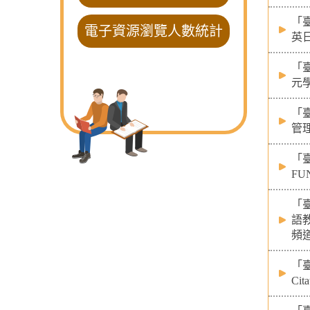
「
電子資源瀏覽人數統計
英
「
元
「
管
「
F
「
語
頻
「臺
Cit