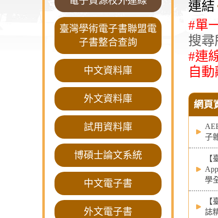
電子資源校外連線
連結
#單
臺灣學術電子書聯盟電
搜尋
子書整合查詢
#連
自動
中文資料庫
外文資料庫
網頁
試用資料庫
AE
子
博碩士論文系統
【
Ap
學
中文電子書
【
外文電子書
誌