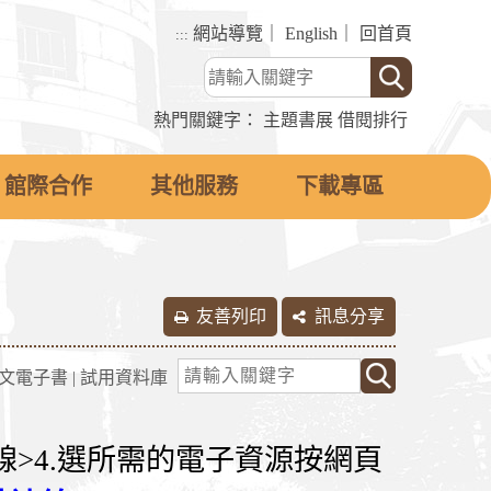
網站導覽
｜
English
｜
回首頁
:::
熱門關鍵字：
主題書展
借閱排行
館際合作
其他服務
下載專區
友善列印
訊息分享
文電子書
|
試用資料庫
線
>4.選所需的電子資源按網頁