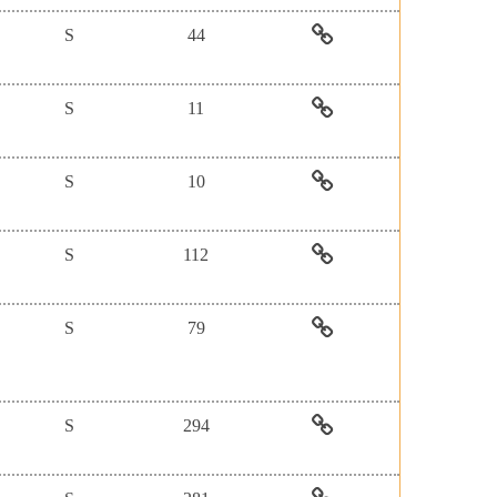
務
子
灣
S
44
平
資
學
台-
源
術
「臺
Walking
永
電
灣
S
11
Library
續
子
學
電
發
資
術
「臺
子
展
源
電
灣
S
10
雜
計
永
子
學
誌
畫】
續
資
術
「臺
「One
發
源
電
灣
S
112
Applied
展
永
子
學
&
計
續
資
術
「臺
Life
畫】
發
源
電
灣
S
79
Science
「外
展
永
子
學
新
文
計
續
資
術
「臺
旗
雜
畫」
發
源
電
灣
艦
誌
LiveABC
展
永
子
學
S
294
級
精
英
計
續
資
術
應
選
日
畫」-
發
源
電
「臺
用
平
語
-
展
永
子
灣