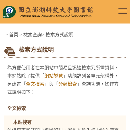
跳
到
主
要
:::
首頁
>
檢索查詢
>
檢索方式說明
內
容
檢索方式說明
區
塊
為方便使用者在本網站中簡易且迅速檢索到所需資料，
本網站除了提供「
網站導覽
」功能詳列各單元架構外，
另建置「
全文檢索
」與「
分類檢索
」查詢功能，操作方
式說明如下：
全文檢索
本站搜尋