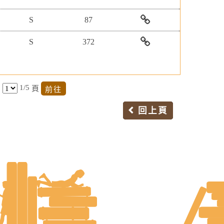
像
計
續
資
暨
自
動
系
畫」-
發
料
管
然
腦
S
87
統
『經
展
庫
理
世
雜
理
計
資
界-
誌
台
S
372
人
畫」-
料
蝴
知
灣
管
哈
庫
蝶
識
商
CJTD
理
佛
物
庫-
學
中
知
商
種
【臺
企
國
1/5
頁
識
業
資
灣
管
大
庫』
評
料
學
資
陸
回上頁
論
庫
術
料
學
全
電
庫
術
球
子
期
繁
資
刊
體
源
全
中
永
文
文
續
資
版
發
料/CJTD
影
展
中
音
計
國
知
畫
大