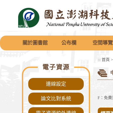
跳
到
主
要
內
容
區
塊
關於圖書館
公布欄
空間導覽
:::
首頁
電子資源
:::
連線設定
F：免費
論文比對系統