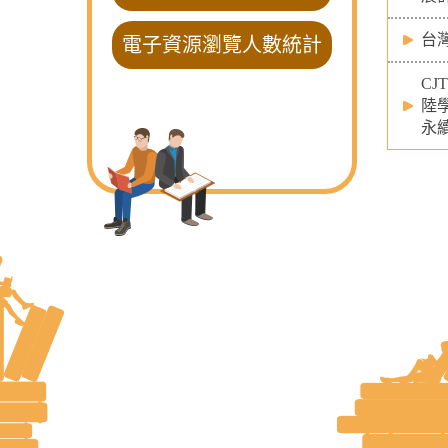
台
電子資源瀏覽人數統計
CJ
陸
永