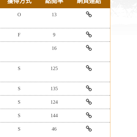
獲得方式
點閱率
網頁連結
O
13
AEB
電
F
9
子
雜
國
16
誌
立
出
臺
「臺
版
灣
灣
S
125
服
圖
學
務
書
術
「臺
平
館
電
灣
S
135
台-
舊
子
學
Walking
籍
資
術
聯
S
124
Library
日
源
電
合
電
本
永
子
文
餐
S
144
子
文
續
資
學-
飲
雜
獻
發
源
雜
文
華
S
46
誌
影
展
永
誌
化
藝