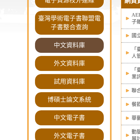
電子資源校外連線
網頁
AE
臺灣學術電子書聯盟電
子
子書整合查詢
國
中文資料庫
「
人
外文資料庫
「
業
試用資料庫
聯
博碩士論文系統
餐
中文電子書
華
動
外文電子書
展