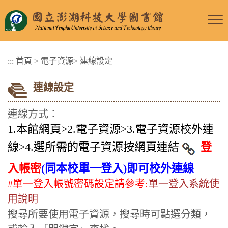
跳
到
主
要
:::
首頁
>
電子資源
>
連線設定
內
容
連線設定
區
塊
連線方式：
1.本館網頁>2.電子資源>3.
電子資源校外連
線
>4.選所需的電子資源按網頁連結
登
入帳密
(同本校單一登入)即可校外連線
#單一登入帳號密碼設定請參考:
單一登入系統使
用說明
搜尋所要使用電子資源，搜尋時可點選分類，