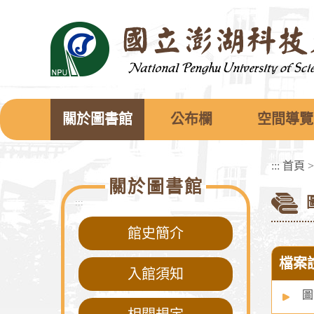
跳
到
主
要
內
容
區
塊
關於圖書館
公布欄
空間導覽
:::
首頁
關於圖書館
:::
館史簡介
檔案
入館須知
圖