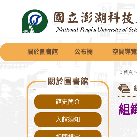
跳
到
主
要
內
容
區
塊
關於圖書館
公布欄
空間導覽
:::
首頁
關於圖書館
:::
館史簡介
組
入館須知