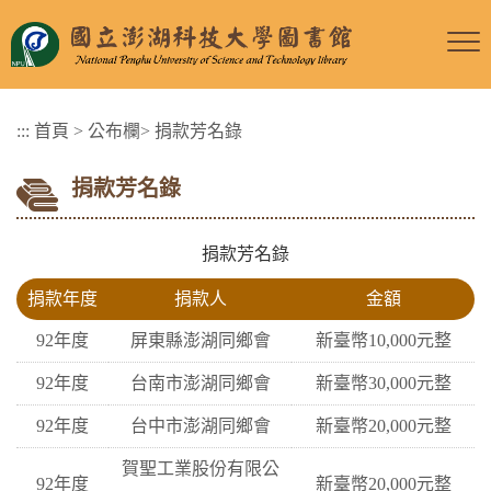
跳
到
主
要
:::
首頁
>
公布欄
>
捐款芳名錄
內
容
捐款芳名錄
區
塊
捐款芳名錄
捐款年度
捐款人
金額
92年度
屏東縣澎湖同鄉會
新臺幣10,000元整
92年度
台南市澎湖同鄉會
新臺幣30,000元整
92年度
台中市澎湖同鄉會
新臺幣20,000元整
賀聖工業股份有限公
92年度
新臺幣20,000元整