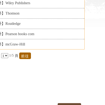
Wiley Publishers
】Thomson
Routledge
Pearson books com
mcGraw-Hill
1/5
頁