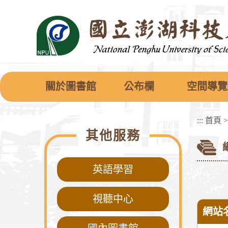
跳
到
主
要
內
容
區
塊
關於圖書館
公布欄
空間導覽
:::
首頁
其他服務
:::
英語學習
視聽中心
網站