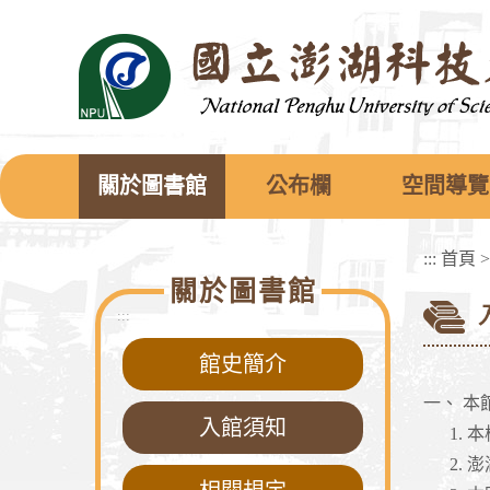
跳
到
主
要
內
容
區
塊
關於圖書館
公布欄
空間導覽
:::
首頁
關於圖書館
:::
館史簡介
一、 本
入館須知
本
澎