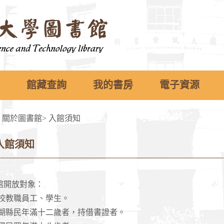
館藏查詢
我的書房
電子資源
>
關於圖書館
>
入館須知
入館須知
館開放對象：
校教職員工、學生。
湖縣民年滿十二歲者，持借書證者。