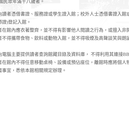
國民眾年滿十八歲者。
校內讀者憑借書證、服務證或學生證入館；校外人士憑借書證入館
師證)登記入館。
讀者在館內應衣著整齊，並不得有影響他人閱讀之行為，或擅入非
讀者不得攜帶食物、飲料或動物入館，並不得吸煙及高聲談笑與朗
內電腦主要提供讀者查詢館藏目錄及資料庫， 不得利用其連接BBS
讀者在館內不得任意移動桌椅、設備或預佔座位，離館時應將個人
未盡事宜，悉依本館相關規定辦理。