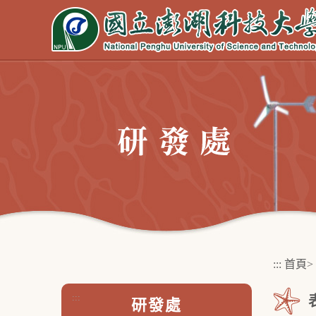
跳
到
主
要
內
容
區
塊
:::
首頁
>
:::
研發處