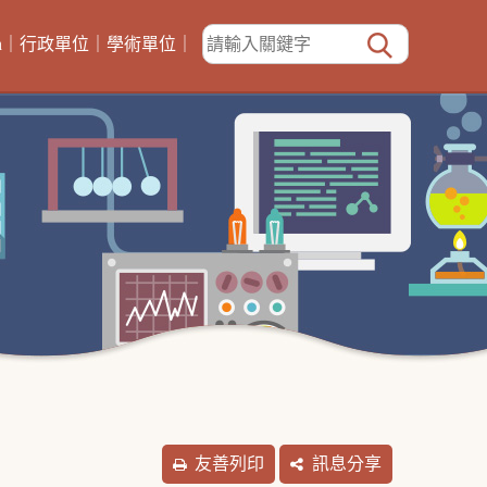
h
｜
行政單位
｜
學術單位
｜
友善列印
訊息分享