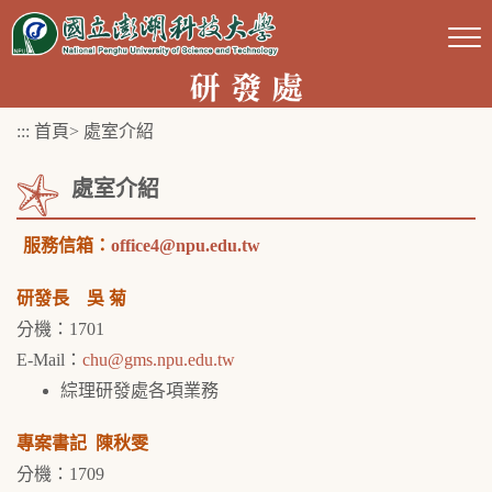
跳
到
主
要
:::
首頁
>
處室介紹
內
容
處室介紹
區
塊
服務信箱：
office4@npu.edu.tw
研發長 吳 菊
分機：1701
E-Mail：
chu@gms.npu.edu.tw
綜理研發處各項業務
專案書記 陳秋雯
分機：1709