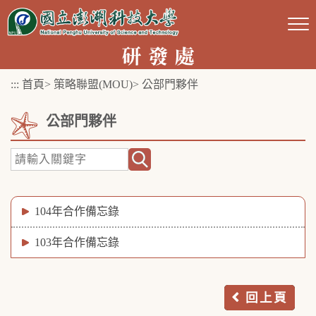
跳
到
主
要
:::
首頁
>
策略聯盟(MOU)
>
公部門夥伴
內
容
公部門夥伴
區
塊
104年合作備忘錄
103年合作備忘錄
回上頁