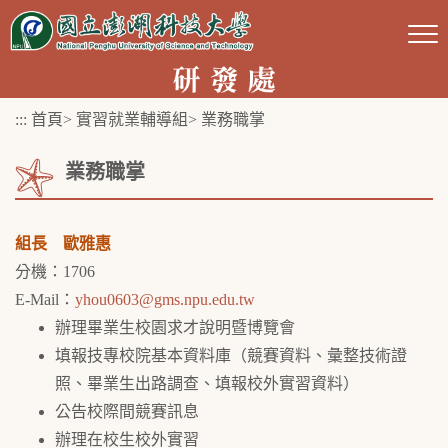
跳
到
主
要
:::
首頁
>
實習就業輔導組
>
業務職掌
內
容
業務職掌
區
塊
組長 歐雅惠
分機：1706
E-Mail：
yhou0603@gms.npu.edu.tw
辦理畢業生校園求才說明暨博覽會
填報技專校院基本資料庫（競賽資料、彙整技術證
照、畢業生出路調查、填報校外實習資料）
公告校際間競賽訊息
辦理在校生校外實習