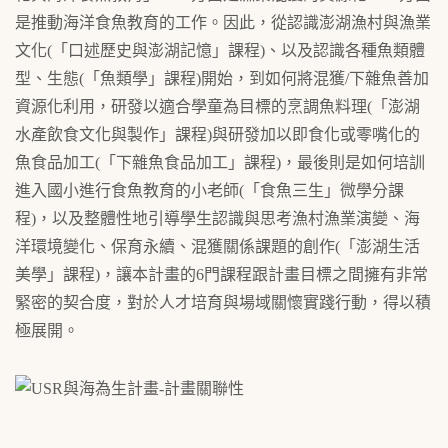
是推動海洋食魚教育的工作。因此，從認識澎湖漁村與漁業
文化(「口述歷史與澎湖記憶」課程)、以及認識各種魚類體
型、生態(「魚類學」課程)開始，到如何將混獲/下雜魚善加
資源化利用，研發以適合學童為目標的烹調魚料理(「澎湖
水產飲食文化與製作」課程)與研發加以即食化或零嘴化的
魚食品加工(「下雜魚食品加工」課程)，最後則是如何培訓
進入國小進行食魚教育的小老師(「食魚三生」微學分課
程)，以及整體性地引導學生認識與思考漁村漁業演變、海
洋環境變化、保育永續、混獲關係課題的創作(「澎湖生活
美學」課程)，讓本計畫的6門課程跟計畫目標之間擁有非常
緊密的契合度，對於人才培育與場域關懷實踐行動，得以積
極展開。