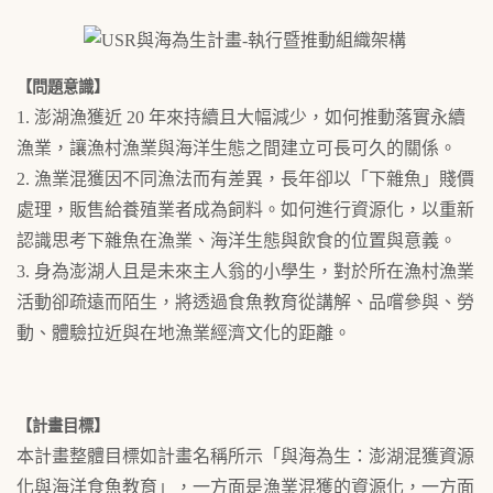
【問題意識】
1. 澎湖漁獲近 20 年來持續且大幅減少，如何推動落實永續
漁業，讓漁村漁業與海洋生態之間建立可長可久的關係。
2. 漁業混獲因不同漁法而有差異，長年卻以「下雜魚」賤價
處理，販售給養殖業者成為飼料。如何進行資源化，以重新
認識思考下雜魚在漁業、海洋生態與飲食的位置與意義。
3. 身為澎湖人且是未來主人翁的小學生，對於所在漁村漁業
活動卻疏遠而陌生，將透過食魚教育從講解、品嚐參與、勞
動、體驗拉近與在地漁業經濟文化的距離。
【計畫目標】
本計畫整體目標如計畫名稱所示「與海為生：澎湖混獲資源
化與海洋食魚教育」，一方面是漁業混獲的資源化，一方面