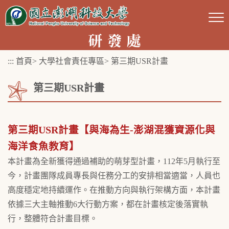
跳
到
主
要
:::
首頁
>
大學社會責任專區
>
第三期USR計畫
內
容
第三期USR計畫
區
塊
第三期USR計畫【與海為生-澎湖混獲資源化與
海洋食魚教育】
本計畫為全新獲得通過補助的萌芽型計畫，112年5月執行至
今，計畫團隊成員專長與任務分工的安排相當適當，人員也
高度穩定地持續運作。在推動方向與執行架構方面，本計畫
依據三大主軸推動6大行動方案，都在計畫核定後落實執
行，整體符合計畫目標。