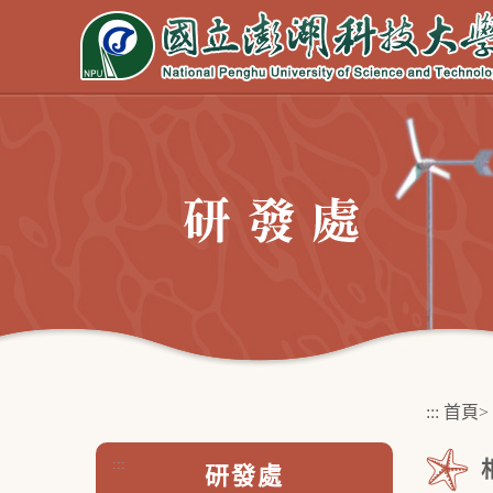
跳
到
主
要
內
容
區
塊
:::
首頁
>
:::
研發處