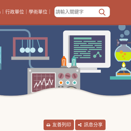
h
｜
行政單位
｜
學術單位
｜
友善列印
訊息分享