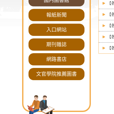
國內圖書館
【
報紙新聞
【
【
入口網站
【
期刊雜誌
【
網路書店
文官學院推薦圖書