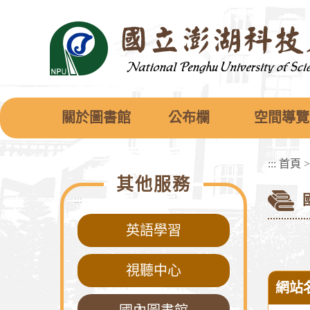
跳
到
主
要
內
容
區
塊
關於圖書館
公布欄
空間導覽
:::
首頁
其他服務
:::
英語學習
視聽中心
網站