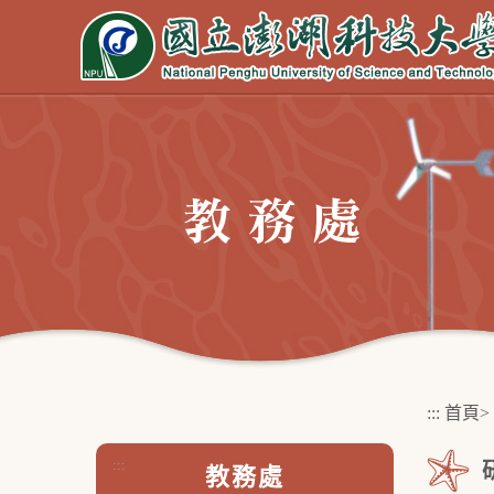
跳
到
主
要
內
容
區
塊
:::
首頁
>
:::
教務處