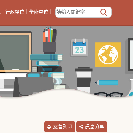
h
｜
行政單位
｜
學術單位
｜
友善列印
訊息分享