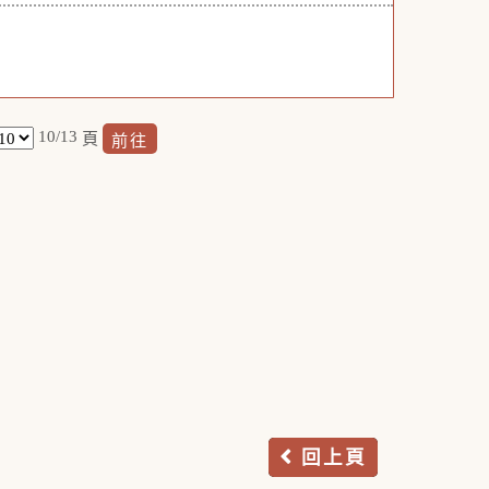
10/13
頁
回上頁