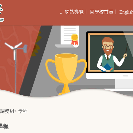
網站導覽
｜
回學校首頁
｜
Englis
:::
課務組
>
學程
學程