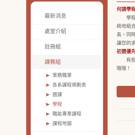
何謂學
最新消息
學程是
統地組合
處室介紹
長，同
讓您的
註冊組
初選優
有些學
課務組
哦哦！
業務職掌
各系課程規劃表
選課
學程
職能專業課程
課程地圖