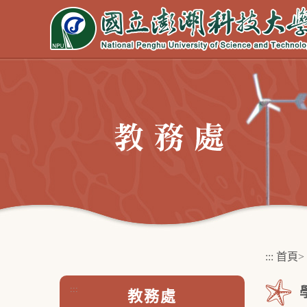
跳
到
主
要
內
容
區
塊
:::
首頁
>
:::
教務處