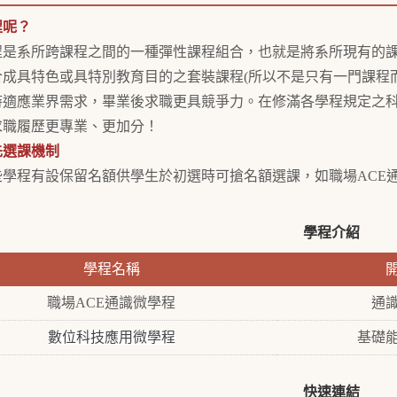
程呢？
系所跨課程之間的一種彈性課程組合，也就是將系所現有的課
成具特色或具特別教育目的之套裝課程(所以不是只有一門課程而
時適應業界需求，畢業後求職更具競爭力。在修滿各學程規定之
求職履歷更專業、更加分！
先選課機制
程有設保留名額供學生於初選時可搶名額選課，如職場ACE通
學程介紹
學程名稱
職場ACE通識微學程
通
數位科技應用微學程
基礎
快速連結