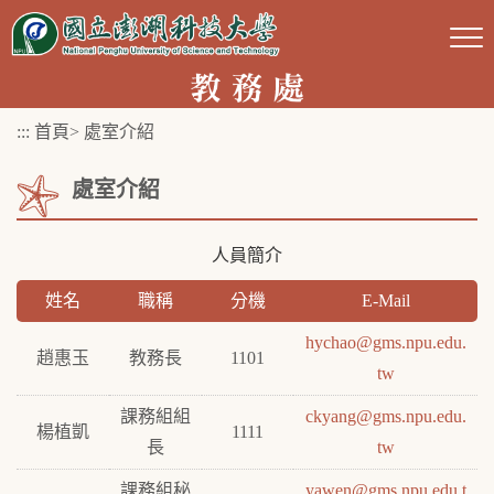
跳
到
主
要
:::
首頁
>
處室介紹
內
容
處室介紹
區
塊
人員簡介
姓名
職稱
分機
E-Mail
hychao@gms.npu.edu.
趙惠玉
教務長
1101
tw
課務組組
ckyang@gms.npu.edu.
楊植凱
1111
長
tw
課務組秘
yawen@gms.npu.edu.t