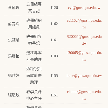
註冊組專
蔡郁玲
1126
cyl@gms.npu.edu.tw
案書記
註冊組約
ac1162@gms.npu.edu.
薛為綜
1162
用組員
tw
註冊組專
S20065@gms.npu.edu
洪鈺慧
1161
案書記
.tw
選才專案
s30065@
gms.npu.edu.
馬靜怡
1103
計畫助理
tw
遠距視訊
楊雅婷
面試計畫
1155
irene@gms.npu.edu.tw
助理
教學資源
chitour@gms.npu.edu.
張璟玟
1151
中心主任
tw
教學資源