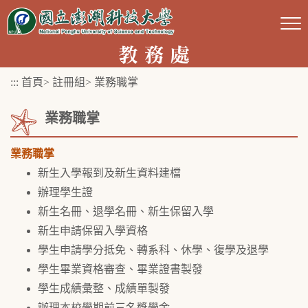
跳
到
主
要
:::
首頁
>
註冊組
>
業務職掌
內
容
業務職掌
區
塊
業務職掌
新生入學報到及新生資料建檔
辦理學生證
新生名冊、退學名冊、新生保留入學
新生申請保留入學資格
學生申請學分抵免、轉系科、休學、復學及退學
學生畢業資格審查、畢業證書製發
學生成績彙整、成績單製發
辦理本校學期前三名獎學金