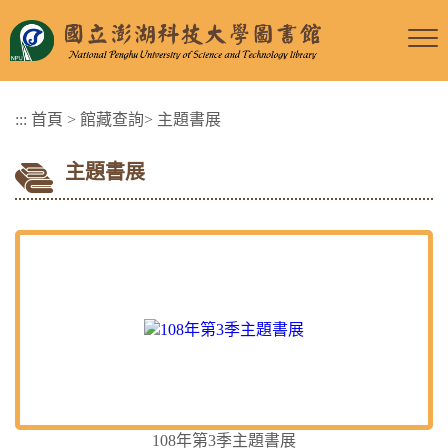
跳
到
主
要
:::
首頁
>
館藏查詢
>
主題書展
內
容
主題書展
區
塊
108年第3季主題書展