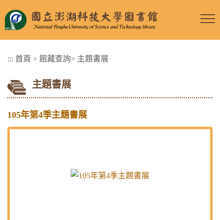
跳
到
主
要
:::
首頁
>
館藏查詢
>
主題書展
內
容
主題書展
區
塊
105年第4季主題書展