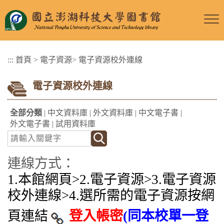
跳
到
主
要
:::
首頁
>
電子資源
>
電子資源校外連線
內
容
電子資源校外連線
區
塊
全部分類
|
中文資料庫
|
外文資料庫
|
中文電子書
|
外文電子書
|
試用資料庫
連線方式：
1.本館網頁>2.電子資源>3.
電子資源
校外連線
>4.選所需的電子資源按網
頁連結
登入帳密
(同本校單一登