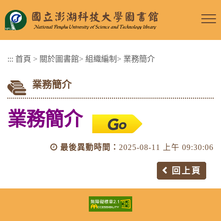
跳
到
主
要
:::
首頁
>
關於圖書館
>
組織編制
>
業務簡介
內
容
業務簡介
區
塊
業務簡介
最後異動時間：
2025-08-11 上午 09:30:06
回上頁