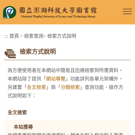
跳
到
主
要
:::
首頁
>
檢索查詢
>
檢索方式說明
內
容
檢索方式說明
區
塊
為方便使用者在本網站中簡易且迅速檢索到所需資料，
本網站除了提供「
網站導覽
」功能詳列各單元架構外，
另建置「
全文檢索
」與「
分類檢索
」查詢功能，操作方
式說明如下：
全文檢索
本站搜尋