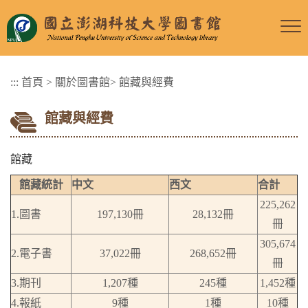
跳
到
主
要
:::
首頁
>
關於圖書館
>
館藏與經費
內
容
館藏與經費
區
塊
館藏
館藏統計
中文
西文
合計
225,262
1.圖書
197,130冊
28,132冊
冊
305,674
2.電子書
37,022冊
268,652冊
冊
3.期刊
1,207種
245種
1,452種
4.報紙
9種
1種
10種