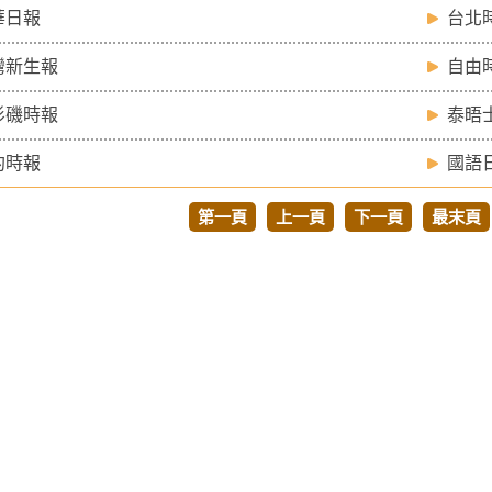
華日報
台北
灣新生報
自由
杉磯時報
泰晤
約時報
國語
第一頁
上一頁
下一頁
最末頁