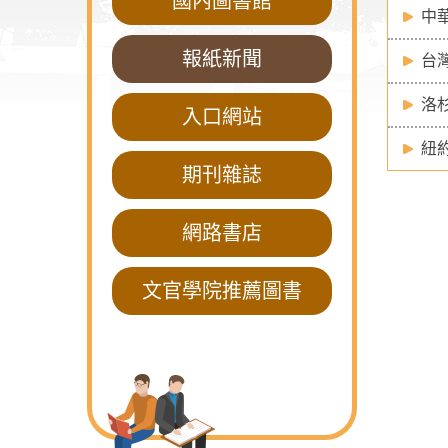
國內圖書館
中
報紙新聞
台
洛
入口網站
紐
期刊雜誌
網路書店
文官學院推薦圖書