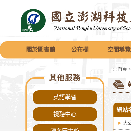
跳
到
主
要
內
容
區
塊
關於圖書館
公布欄
空間導覽
:::
首頁
其他服務
:::
英語學習
網站
視聽中心
大