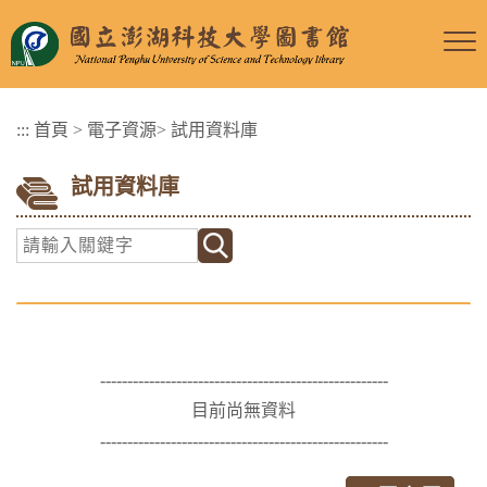
跳
到
主
要
:::
首頁
>
電子資源
>
試用資料庫
內
容
試用資料庫
區
塊
-----------------------------------------------------
目前尚無資料
-----------------------------------------------------