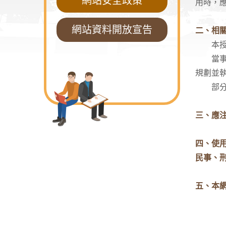
網站安全政策
用時，
網站資料開放宣告
二、相
本授權
當事人
規劃並
部分的
三、應
四、使
民事、
五、本