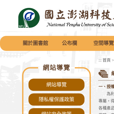
跳
到
主
要
內
容
區
塊
關於圖書館
公布欄
空間導覽
:::
首頁
網站導覽
:::
網站導覽
一、授
為利各
隱私權保護政策
專屬，
各種產