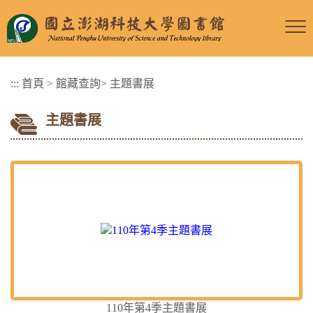
跳
到
主
要
:::
首頁
>
館藏查詢
>
主題書展
內
容
主題書展
區
塊
110年第4季主題書展