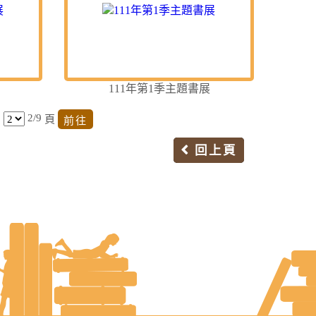
111年第1季主題書展
2/9
頁
回上頁