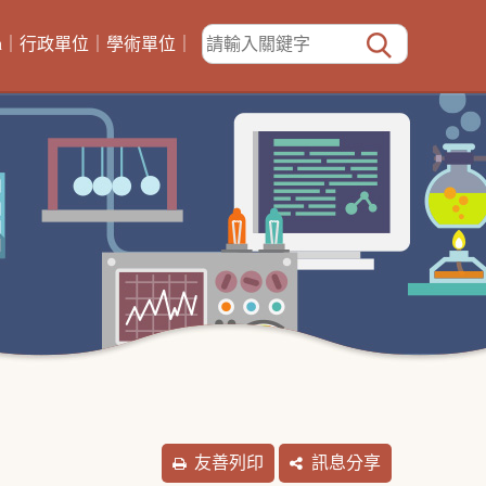
h
｜
行政單位
｜
學術單位
｜
友善列印
訊息分享