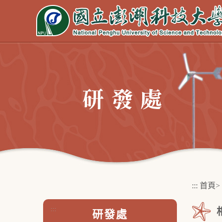
跳
到
主
要
內
容
區
塊
:::
首頁
>
:::
研發處