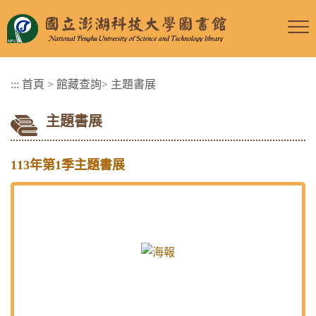
跳
到
主
要
:::
首頁
>
館藏查詢
>
主題書展
內
容
主題書展
區
塊
113年第1季主題書展