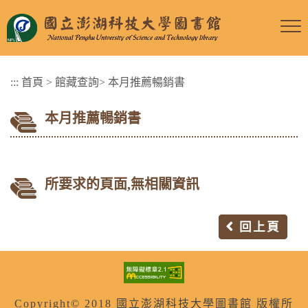
跳
到
主
要
:::
首頁
>
館藏查詢
>
本月推薦暢銷書
內
容
本月推薦暢銷書
區
塊
所要求的頁面,無相關資訊
回上頁
Copyright© 2018 國立澎湖科技大學圖書館 版權所