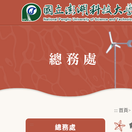
跳
到
主
要
內
容
區
塊
:::
首頁
>
:::
總務處