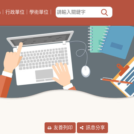
h
｜
行政單位
｜
學術單位
｜
友善列印
訊息分享