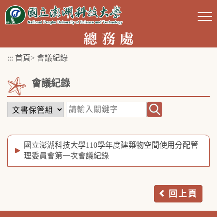
跳
到
主
要
:::
首頁
>
會議紀錄
內
容
會議紀錄
區
塊
國立澎湖科技大學110學年度建築物空間使用分配管
理委員會第一次會議紀錄
回上頁