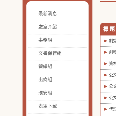
最新消息
處室介紹
標 題
事務組
創
創
文書保管組
簽
營繕組
公
出納組
公
環安組
公
表單下載
代