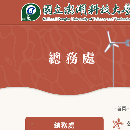
跳
到
主
要
內
容
區
塊
:::
首頁
>
:::
總務處