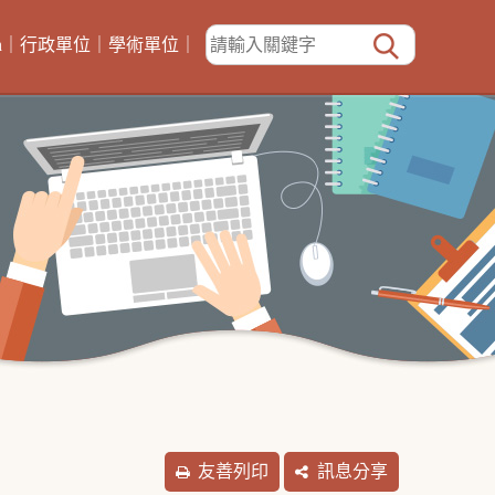
h
｜
行政單位
｜
學術單位
｜
友善列印
訊息分享