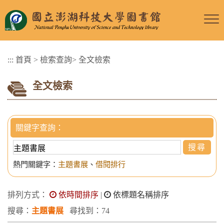
跳
到
主
要
:::
首頁
>
檢索查詢
>
全文檢索
內
容
全文檢索
區
塊
關鍵字查詢：
熱門關鍵字：
主題書展
、
借閱排行
排列方式：
依時間排序
|
依標題名稱排序
搜尋：
主題書展
尋找到：74