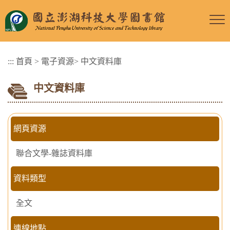
跳
到
主
要
:::
首頁
>
電子資源
>
中文資料庫
內
容
中文資料庫
區
塊
網頁資源
聯合文學-雜誌資料庫
資料類型
全文
連線地點