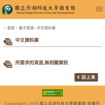
跳
到
主
要
:::
首頁
>
電子資源
>
中文資料庫
內
容
中文資料庫
區
塊
所要求的頁面,無相關資訊
回上頁
Copyright© 2018 國立澎湖科技大學圖書館 版權所