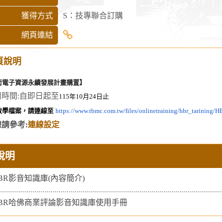
獲得方式
S：技專聯合訂購
「臺
網頁連結
灣
頁說明
學
術
術電子資源永續發展計畫購置】
電
時間:自即日起至
115
年
10
月
24
日止
子
教學檔案，請連線至
https://www.tbmc.com.tw/files/
onlinetraining/hbr_tarining/
H
資
請參考:
連線設定
源
永
說明
續
發
BR影音知識庫(內容簡介)
展
計
BR哈佛商業評論影音知識庫使用手冊
畫」-