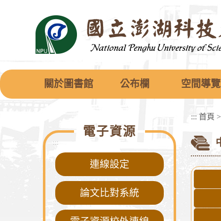
跳
到
主
要
內
容
區
塊
關於圖書館
公布欄
空間導覽
:::
首頁
電子資源
:::
連線設定
論文比對系統