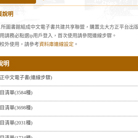
正
頁說明
Apabi
中
1所圖書館組成中文電子書共建共享聯盟，購置北大方正平台出版電
文
使用請務必點選ip用戶登入，首次使用請參閱連線步驟。
電
欲校外使用，請參考
資料庫連線設定
。
子
書
說明
共
建
正中文電子書(連線步驟)
共
享
目清單(3584種)
聯
目清單(3698種)
盟
目清單(2031種)
目清單(1724種)