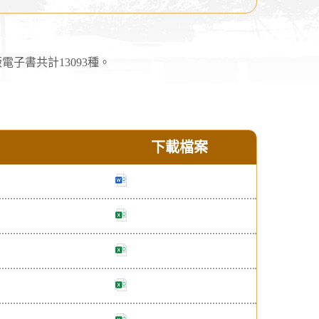
子書共計13093種。
下載檔案