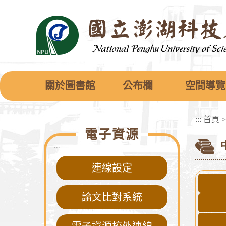
跳
到
主
要
內
容
區
塊
關於圖書館
公布欄
空間導覽
:::
首頁
電子資源
:::
連線設定
論文比對系統