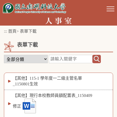
跳
到
主
要
:::
首頁
>
表單下載
內
容
表單下載
區
塊
【其他】115-1 學年度一二級主管名單
_1150801生效
【其他】現行本校教師員額配置表_1150409
修正