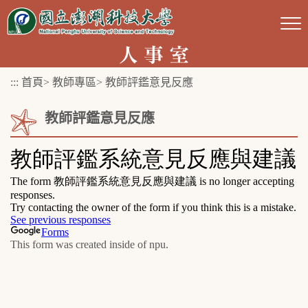
跳
到
主
要
:::
首頁
>
教師專區
>
教師評鑑意見反應
內
容
教師評鑑意見反應
區
塊