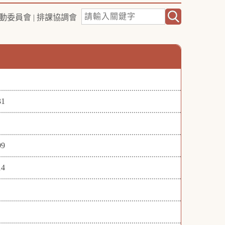
動委員會
|
排課協調會
1
9
4