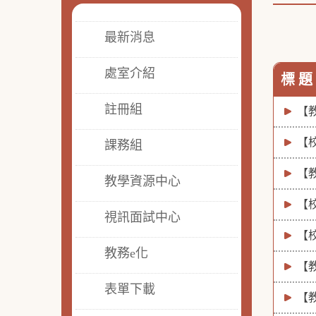
最新消息
處室介紹
標 題
註冊組
【教
【校
課務組
【教
教學資源中心
【校
視訊面試中心
【校
教務e化
【教
表單下載
【教