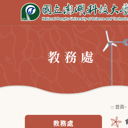
跳
到
主
要
內
容
區
塊
:::
首頁
>
:::
教務處