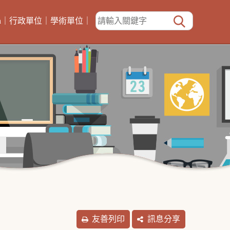
h
｜
行政單位
｜
學術單位
｜
友善列印
訊息分享