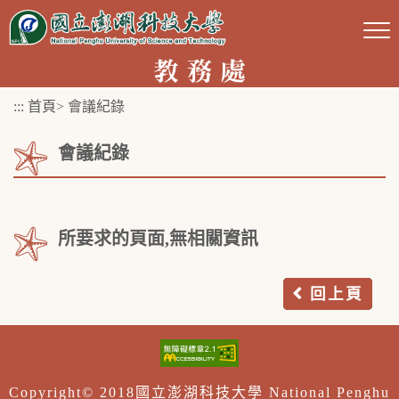
跳
到
主
要
:::
首頁
>
會議紀錄
內
容
會議紀錄
區
塊
所要求的頁面,無相關資訊
回上頁
Copyright© 2018國立澎湖科技大學 National Penghu