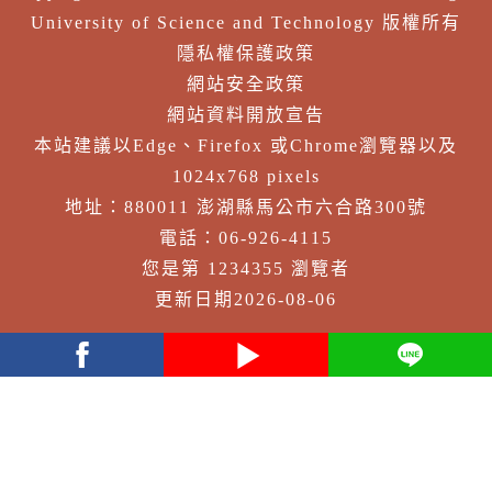
University of Science and Technology 版權所有
隱私權保護政策
網站安全政策
網站資料開放宣告
本站建議以Edge、Firefox 或Chrome瀏覽器以及
1024x768 pixels
地址：880011 澎湖縣馬公市六合路300號
電話：06-926-4115
您是第 1234355 瀏覽者
更新日期2026-08-06
facebook
youtube
Line