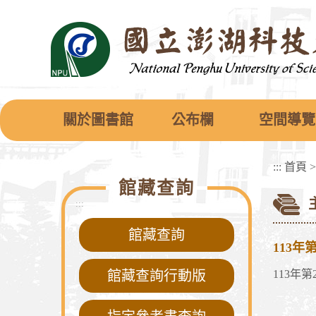
跳
到
主
要
內
容
區
塊
關於圖書館
公布欄
空間導覽
:::
首頁
館藏查詢
:::
館藏查詢
113年
館藏查詢行動版
113年